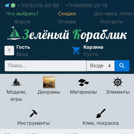
+7(916)216-00-89
+7(499)995-25-19
Что выбрать?
Скидки
Доставка, оплат
Форум
Отзывы
Контакты
Гость
Корзина
Вход
Пусто
Модели,
Диорамы
Материалы
Элементы
игры
Инструменты
Клеи, покраска