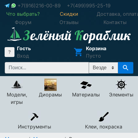
+7(916)216-00-89
+7(499)995-25-19
Что выбрать?
Скидки
Доставка, оплат
Форум
Отзывы
Контакты
Гость
Корзина
Вход
Пусто
Модели,
Диорамы
Материалы
Элементы
игры
Инструменты
Клеи, покраска