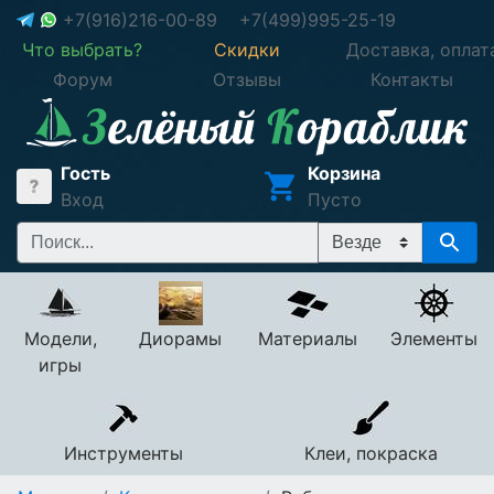
+7(916)216-00-89
+7(499)995-25-19
Что выбрать?
Скидки
Доставка, оплат
Форум
Отзывы
Контакты
Гость
Корзина
Вход
Пусто
Модели,
Диорамы
Материалы
Элементы
игры
Инструменты
Клеи, покраска