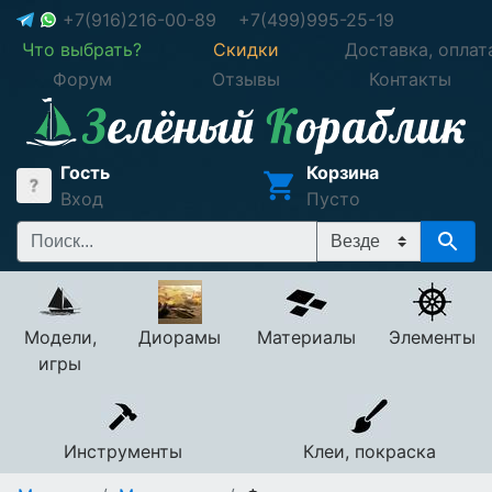
+7(916)216-00-89
+7(499)995-25-19
Что выбрать?
Скидки
Доставка, оплат
Форум
Отзывы
Контакты
Гость
Корзина
Вход
Пусто
Модели,
Диорамы
Материалы
Элементы
игры
Инструменты
Клеи, покраска