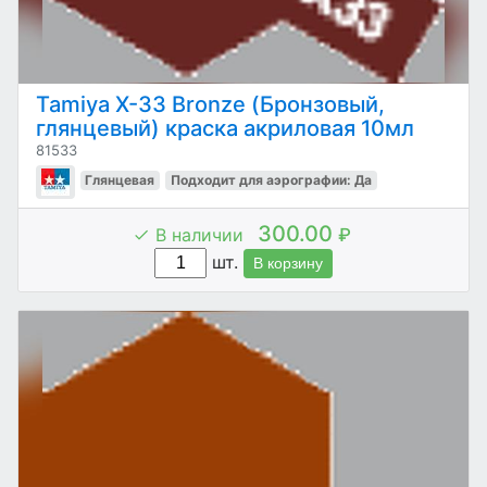
Tamiya X-33 Bronze (Бронзовый,
глянцевый) краска акриловая 10мл
81533
Глянцевая
Подходит для аэрографии: Да
300.00
В наличии
₽
шт.
В корзину