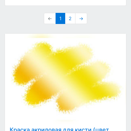
(33)
←
1
2
→
Краска акриловая для кисти (цвет