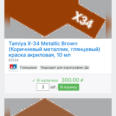
Tamiya X-34 Metallic Brown
(Коричневый металлик, глянцевый)
краска акриловая, 10 мл
81534
Глянцевая
Подходит для аэрографии: Да
300.00
В наличии
₽
шт.
В корзину