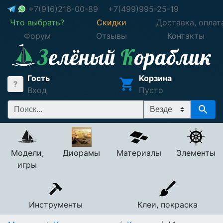
+7(916)216-00-89
+7(499)995-25-19
Что выбрать?
Скидки
Доставка, оплат
Форум
Отзывы
Контакты
Гость
Корзина
Вход
Пусто
Модели,
Диорамы
Материалы
Элементы
игры
Инструменты
Клеи, покраска