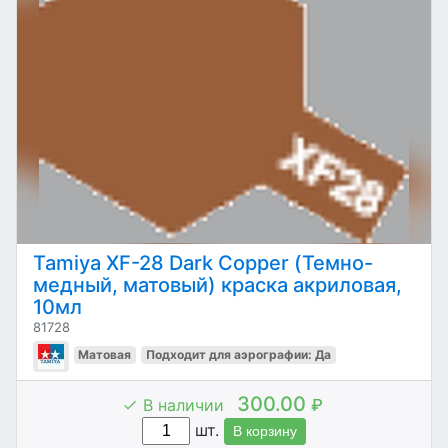
Tamiya XF-28 Dark Copper (Темно-
медный, матовый) краска акриловая,
10мл
81728
Матовая
Подходит для аэрографии: Да
300.00
В наличии
₽
шт.
В корзину