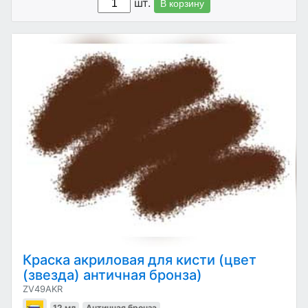
шт.
В корзину
Краска акриловая для кисти (цвет
(звезда) античная бронза)
ZV49AKR
12 мл
Античная бронза