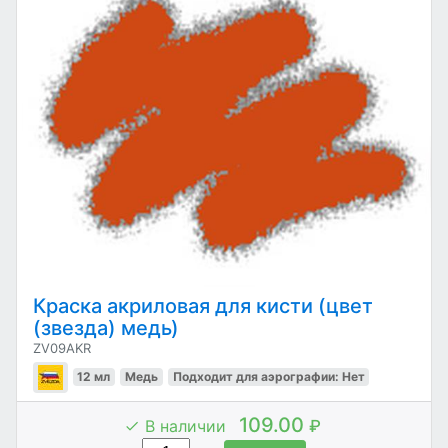
Краска акриловая для кисти (цвет
(звезда) медь)
ZV09AKR
12 мл
Медь
Подходит для аэрографии: Нет
109.00
В наличии
₽