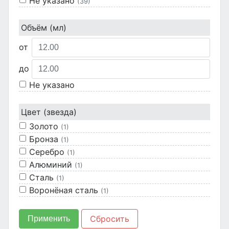
Не указано
(39)
Объём (мл)
от
до
Не указано
Цвет (звезда)
Золото
(1)
Бронза
(1)
Серебро
(1)
Алюминий
(1)
Сталь
(1)
Воронёная сталь
(1)
Медь
(1)
Античная бронза
(1)
Сбросить
Применить
Не указано