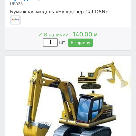
UB038
Бумажная модель «Бульдозер Cat D8N».
140.00
В наличии
₽
шт.
В корзину