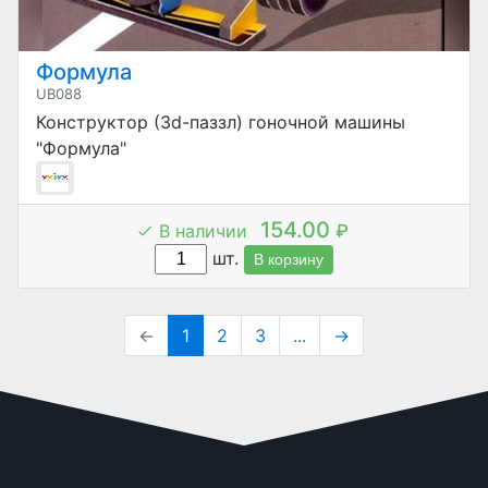
Формула
UB088
Конструктор (3d-паззл) гоночной машины
"Формула"
154.00
В наличии
₽
шт.
В корзину
←
1
2
3
...
→