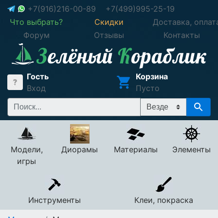
+7(916)216-00-89
+7(499)995-25-19
Что выбрать?
Скидки
Доставка, оплат
Форум
Отзывы
Контакты
Гость
Корзина
Вход
Пусто
Модели,
Диорамы
Материалы
Элементы
игры
Инструменты
Клеи, покраска