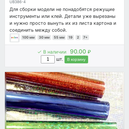
UB386-4
Для сборки модели не понадобятся режущие
инструменты или клей. Детали уже вырезаны
и нужно просто вынуть их из листа картона и
соединить между собой.
100 мм
30 мм
55 мм
19
2
7+
90.00
В наличии
₽
шт.
В корзину