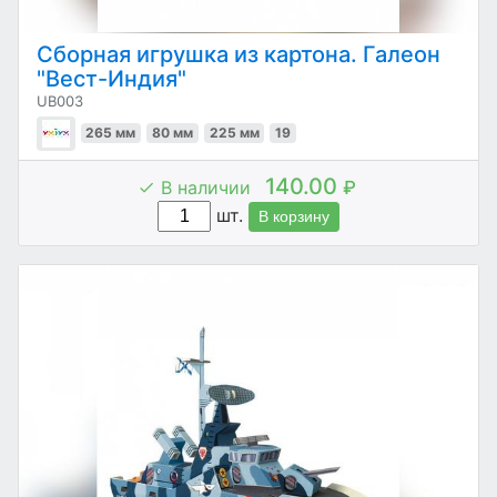
Сборная игрушка из картона. Галеон
"Вест-Индия"
UB003
265 мм
80 мм
225 мм
19
140.00
В наличии
₽
шт.
В корзину