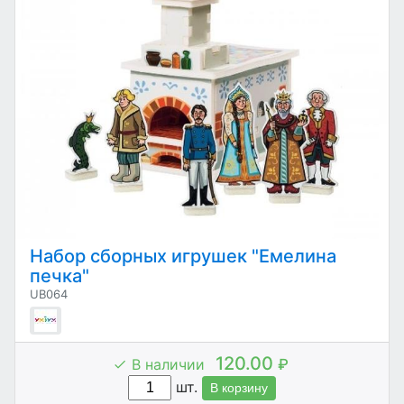
Набор сборных игрушек "Емелина
печка"
UB064
120.00
В наличии
₽
шт.
В корзину