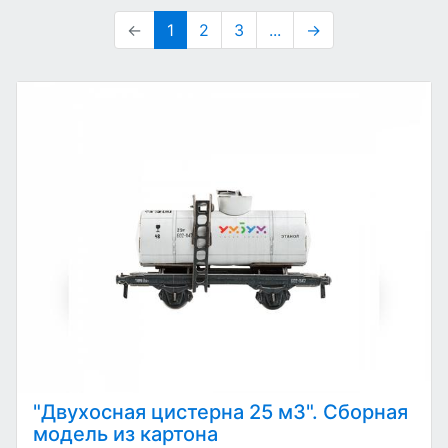
←
1
2
3
...
→
"Двухосная цистерна 25 м3". Сборная
модель из картона