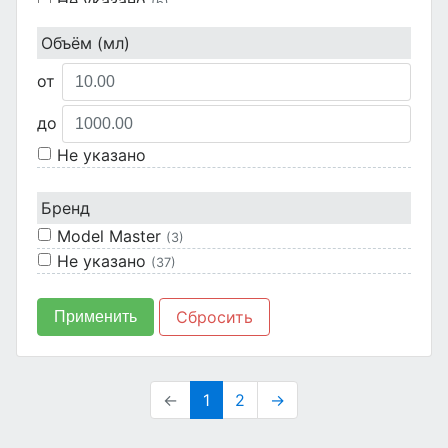
Не указано
(6)
Объём (мл)
от
до
Не указано
Бренд
Model Master
(3)
Не указано
(37)
Сбросить
Применить
←
1
2
→