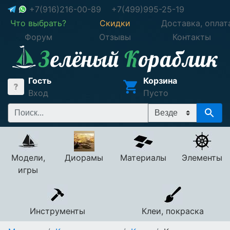
+7(916)216-00-89
+7(499)995-25-19
Что выбрать?
Скидки
Доставка, оплат
Форум
Отзывы
Контакты
Гость
Корзина
Вход
Пусто
Модели,
Диорамы
Материалы
Элементы
игры
Инструменты
Клеи, покраска