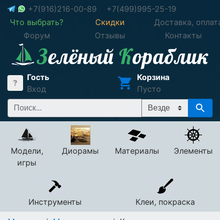
+7(916)216-00-89
+7(499)995-25-19
Что выбрать?
Скидки
Доставка, оплат
Форум
Отзывы
Контакты
Гость
Корзина
Вход
Пусто
Модели,
Диорамы
Материалы
Элементы
игры
Инструменты
Клеи, покраска