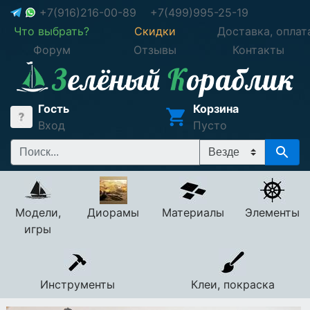
+7(916)216-00-89
+7(499)995-25-19
Что выбрать?
Скидки
Доставка, оплат
Форум
Отзывы
Контакты
Гость
Корзина
Вход
Пусто
Модели,
Диорамы
Материалы
Элементы
игры
Инструменты
Клеи, покраска