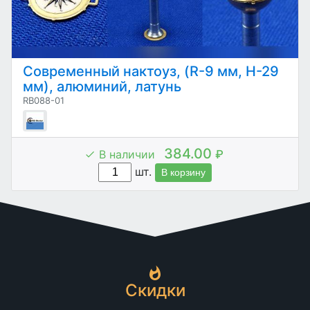
Современный нактоуз, (R-9 мм, H-29
мм), алюминий, латунь
RB088-01
384.00
В наличии
₽
шт.
В корзину
Скидки