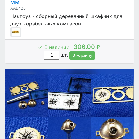
мм
AAB4281
Нактоуз - сборный деревянный шкафчик для
двух корабельных компасов
306.00
В наличии
₽
шт.
В корзину