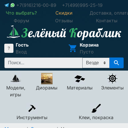
+7(916)216-00-89
+7(499)995-25-19
Что выбрать?
Скидки
Доставка, оплат
Форум
Отзывы
Контакты
Гость
Корзина
Вход
Пусто
Модели,
Диорамы
Материалы
Элементы
игры
Инструменты
Клеи, покраска