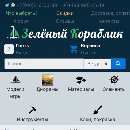
+7(916)216-00-89
+7(499)995-25-19
Что выбрать?
Скидки
Доставка, оплат
Форум
Отзывы
Контакты
Гость
Корзина
Вход
Пусто
Модели,
Диорамы
Материалы
Элементы
игры
Инструменты
Клеи, покраска