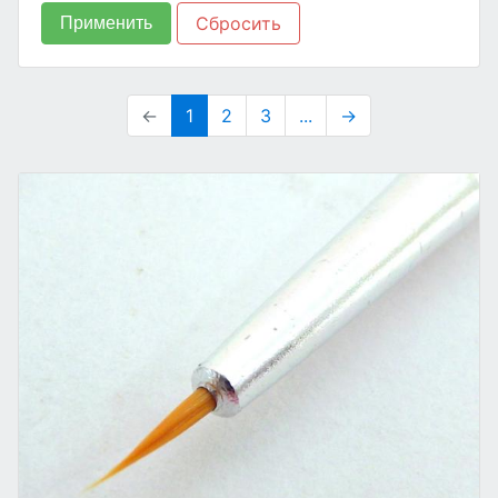
Testors
(5)
Сбросить
Применить
Звезда
(3)
←
1
2
3
...
→