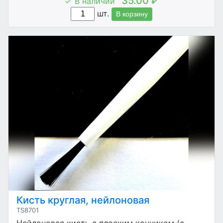
35.00
В наличии
₽
шт.
В корзину
Кисть круглая, нейлоновая
TS8701