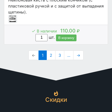
Нейлоновая кисть с плоским кончиком (с
пластиковой ручкой и с защитой от выпадения
щетины).
110.00
В наличии
₽
шт.
В корзину
←
1
2
3
...
→
Скидки