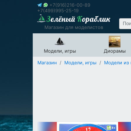
+7(916)216-00-89
+7(499)995-25-19
Магазин для моделистов
Модели, игры
Диорамы
Магазин
/
Модели, игры
/
Модели из 