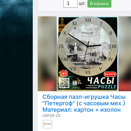
шт.
В корзину
Сборная пазл-игрушка Часы
"Петергоф" (с часовым мех.)
Материал: картон + изолон
UB126-25