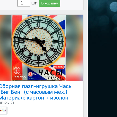
шт.
В корзину
Сборная пазл-игрушка Часы
"Биг Бен" (с часовым мех.)
Материал: картон + изолон
UB126-21