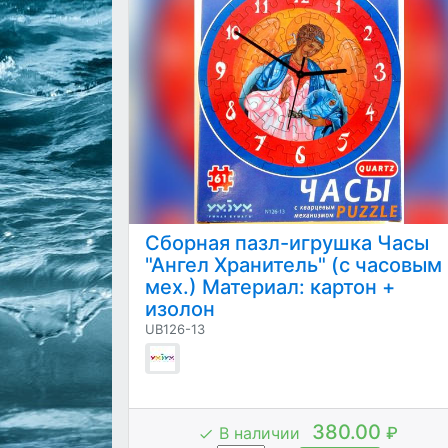
Сборная пазл-игрушка Часы
"Ангел Хранитель" (с часовым
мех.) Материал: картон +
изолон
UB126-13
380.00
В наличии
₽