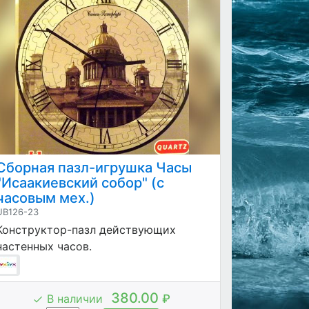
Сборная пазл-игрушка Часы
"Исаакиевский собор" (с
часовым мех.)
UB126-23
Конструктор-пазл действующих
настенных часов.
380.00
В наличии
₽