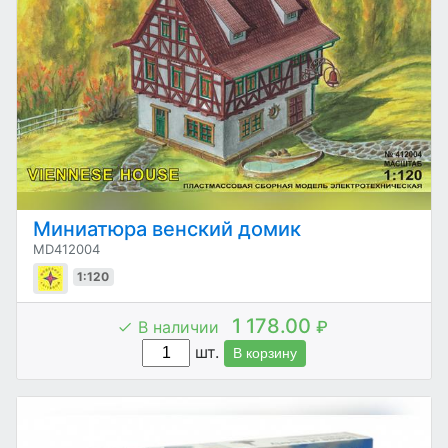
Миниатюра венский домик
MD412004
1:120
1 178.00
В наличии
₽
шт.
В корзину