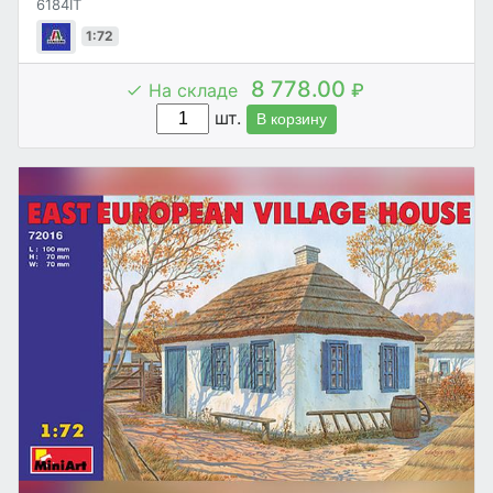
6184IT
1:72
8 778.00
На складе
₽
шт.
В корзину