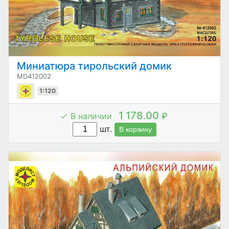
Миниатюра тирольский домик
MD412002
1:120
1 178.00
В наличии
₽
шт.
В корзину