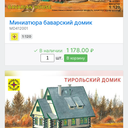
Миниатюра баварский домик
MD412001
1:120
1 178.00
В наличии
₽
шт.
В корзину