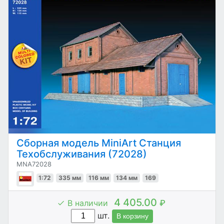
Сборная модель MiniArt Станция
Техобслуживания (72028)
MNA72028
1:72
335 мм
116 мм
134 мм
169
4 405.00
В наличии
₽
шт.
В корзину