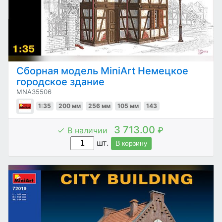
Сборная модель MiniArt Немецкое
городское здание
MNA35506
1:35
200 мм
256 мм
105 мм
143
3 713.00
В наличии
₽
шт.
В корзину