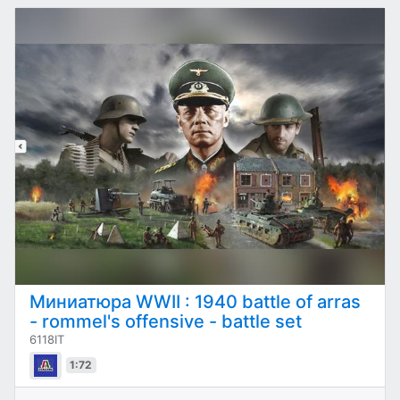
Миниатюра WWII : 1940 battle of arras
- rommel's offensive - battle set
6118IT
1:72