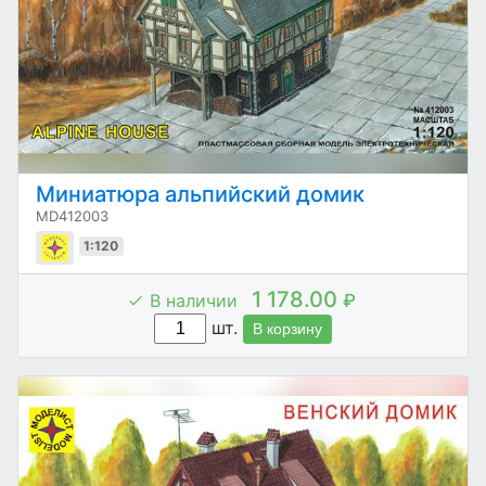
Миниатюра альпийский домик
MD412003
1:120
1 178.00
В наличии
₽
шт.
В корзину