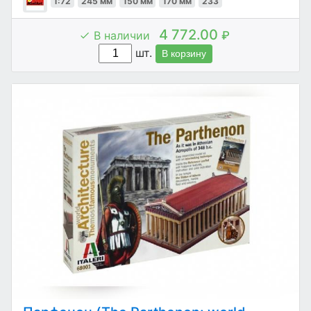
1:72
245 мм
150 мм
170 мм
233
4 772.00
В наличии
₽
шт.
В корзину