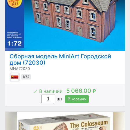
Сборная модель MiniArt Городской
дом (72030)
MNA72030
1:72
5 066.00
В наличии
₽
шт.
В корзину