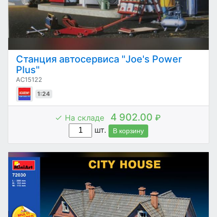
Станция автосервиса "Joe's Power
Plus"
AC15122
1:24
4 902.00
На складе
₽
шт.
В корзину