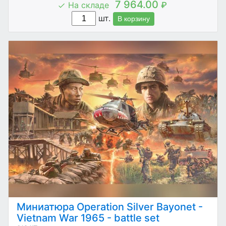
7 964.00
На складе
₽
шт.
В корзину
Миниатюра Operation Silver Bayonet -
Vietnam War 1965 - battle set