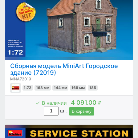
Сборная модель MiniArt Городское
здание (72019)
MNA72019
1:72
168 мм
144 мм
168 мм
185
4 091.00
В наличии
₽
шт.
В корзину