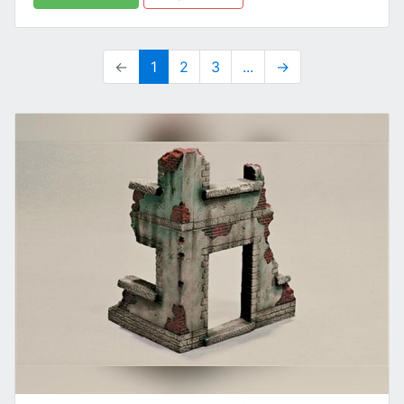
←
1
2
3
...
→