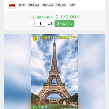
1:72
183 мм
167 мм
115 мм
142
2 772.00
В наличии
₽
шт.
В корзину