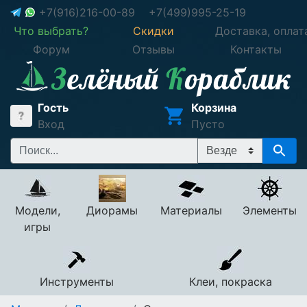
+7(916)216-00-89
+7(499)995-25-19
Что выбрать?
Скидки
Доставка, оплат
Форум
Отзывы
Контакты
Гость
Корзина
Вход
Пусто
Модели,
Диорамы
Материалы
Элементы
игры
Инструменты
Клеи, покраска