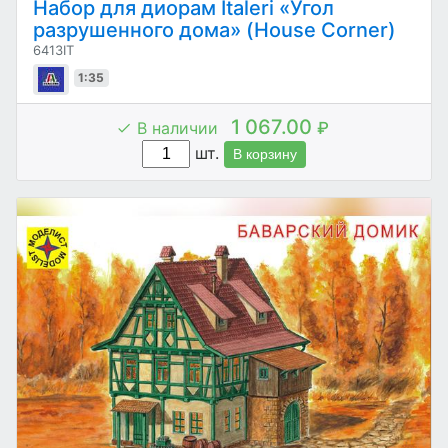
Набор для диорам Italeri «Угол
разрушенного дома» (House Corner)
6413IT
1:35
1 067.00
В наличии
₽
шт.
В корзину