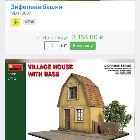
Эйфелева башня
MD470007
1:700
3 158.00
На складе
₽
шт.
В корзину