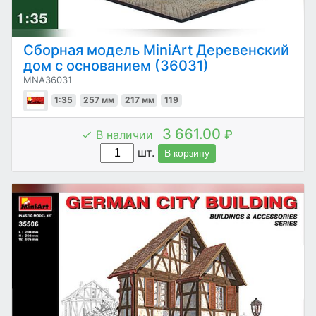
Сборная модель MiniArt Деревенский
дом с основанием (36031)
MNA36031
1:35
257 мм
217 мм
119
3 661.00
В наличии
₽
шт.
В корзину