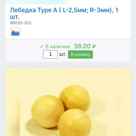
Лебедка Type А ( L-2,5мм; R-3мм), 1
шт.
RB030-325
56.00
В наличии
₽
шт.
В корзину