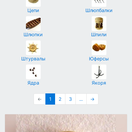
Цепи
Шлюпбалки
Шлюпки
Шпили
Штурвалы
Юферсы
Ядра
Якоря
←
1
2
3
...
→