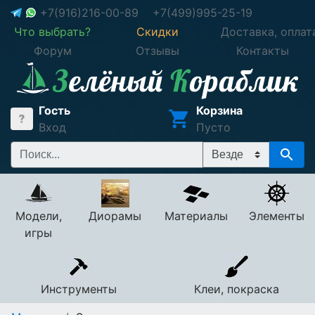
+7(916)216-00-89
+7(499)995-25-19
Что выбрать?
Скидки
Доставка, оплат
Форум
Отзывы
Контакты
Гость
Корзина
Вход
Пусто
Модели,
Диорамы
Материалы
Элементы
игры
Инструменты
Клеи, покраска