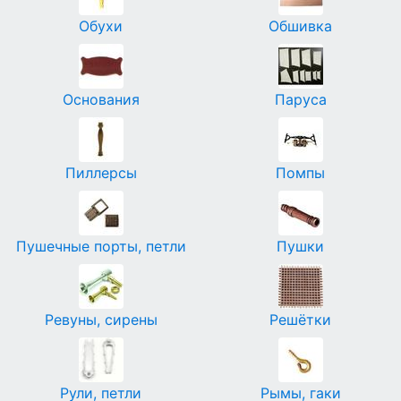
Обухи
Обшивка
Основания
Паруса
Пиллерсы
Помпы
Пушечные порты, петли
Пушки
Ревуны, сирены
Решётки
Рули, петли
Рымы, гаки