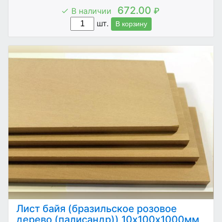
672.00
В наличии
₽
шт.
В корзину
Лист байя (бразильское розовое
дерево (палисандр)) 10х100х1000мм