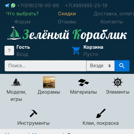
+7(916)216-00-89
+7(499)995-25-19
Что выбрать?
Скидки
Доставка, оплат
Форум
Отзывы
Контакты
Гость
Корзина
Вход
Пусто
Модели,
Диорамы
Материалы
Элементы
игры
Инструменты
Клеи, покраска