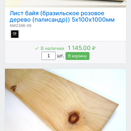
Лист байя (бразильское розовое
дерево (палисандр)) 5х100х1000мм
AM2346-05
1 145.00
В наличии
₽
шт.
В корзину