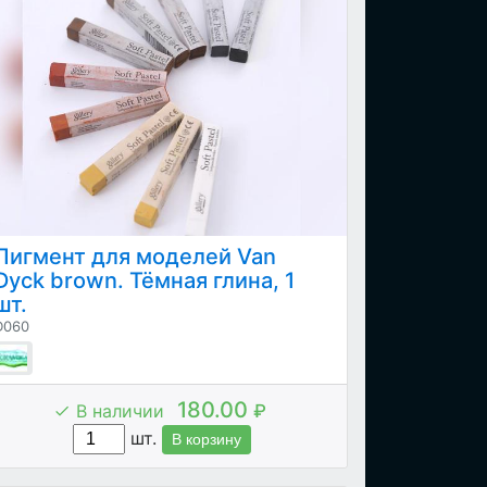
Пигмент для моделей Van
Dyck brown. Тёмная глина, 1
шт.
D060
180.00
В наличии
₽
шт.
В корзину