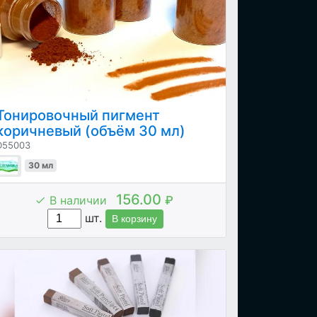
Тонировочный пигмент
коричневый (объём 30 мл)
D55003
30 мл
156.00
В наличии
₽
шт.
В корзину