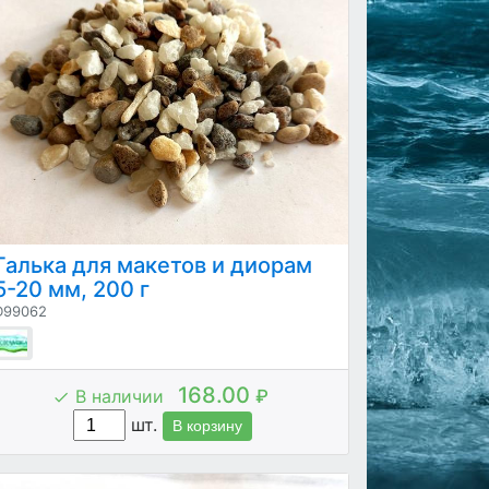
Галька для макетов и диорам
5-20 мм, 200 г
D99062
168.00
В наличии
₽
шт.
В корзину