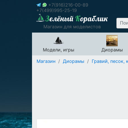
+7(916)216-00-89
+7(499)995-25-19
Магазин для моделистов
Модели, игры
Диорамы
Магазин
/
Диорамы
/
Гравий, песок, 