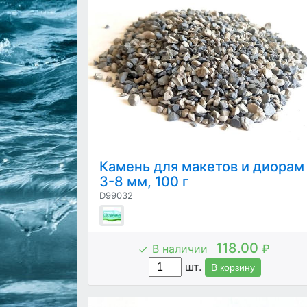
Камень для макетов и диорам
3-8 мм, 100 г
D99032
118.00
В наличии
₽
шт.
В корзину