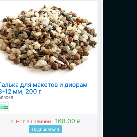
Галька для макетов и диорам
3-12 мм, 200 г
D99066
168.00
Нет в наличии
₽
Подписаться