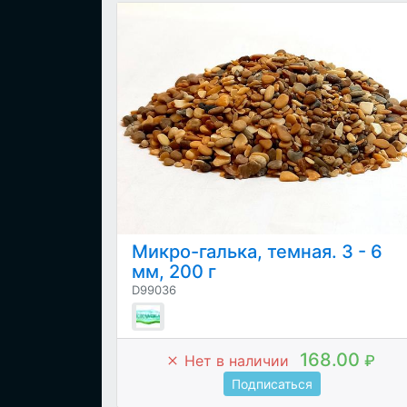
Микро-галька, темная. 3 - 6
мм, 200 г
D99036
168.00
Нет в наличии
₽
Подписаться