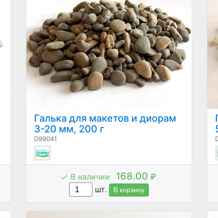
Галька для макетов и диорам
3-20 мм, 200 г
D99041
168.00
В наличии
₽
шт.
В корзину