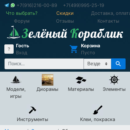
+7(916)216-00-89
+7(499)995-25-19
Что выбрать?
Скидки
Доставка, оплат
Форум
Отзывы
Контакты
Гость
Корзина
Вход
Пусто
Модели,
Диорамы
Материалы
Элементы
игры
Инструменты
Клеи, покраска