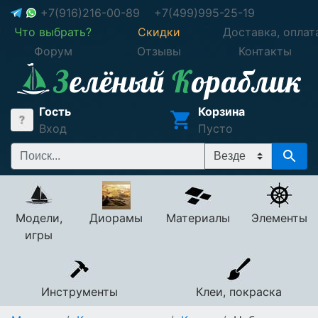
+7(916)216-00-89
+7(499)995-25-19
Что выбрать?
Скидки
Доставка, оплат
Форум
Отзывы
Контакты
Гость
Корзина
Вход
Пусто
Модели,
Диорамы
Материалы
Элементы
игры
Инструменты
Клеи, покраска