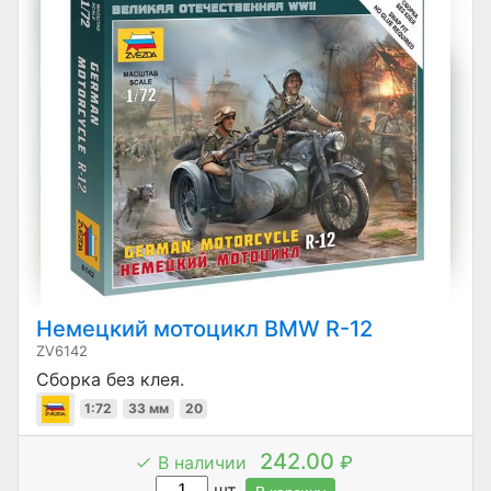
Немецкий мотоцикл BMW R-12
ZV6142
Сборка без клея.
1:72
33 мм
20
242.00
В наличии
₽
шт.