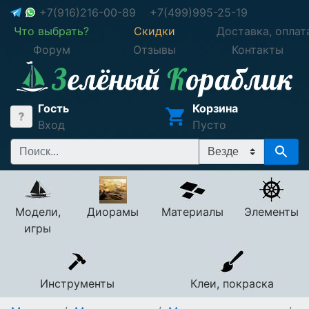
+7(916)216-00-89
+7(499)995-25-19
Что выбрать?
Скидки
Доставка, оплат
Форум
Отзывы
Контакты
Гость
Корзина
Вход
Пусто
Модели,
Диорамы
Материалы
Элементы
игры
Инструменты
Клеи, покраска