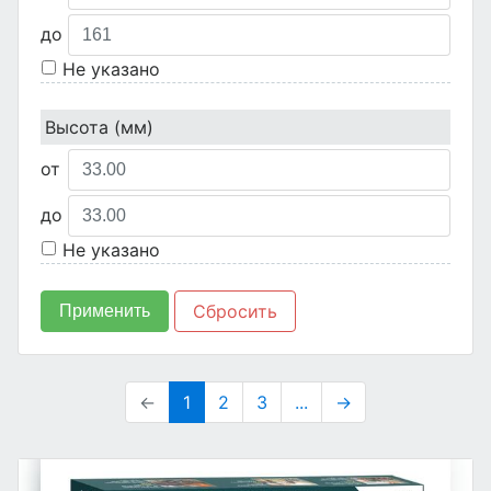
до
Не указано
Высота (мм)
от
до
Не указано
Сбросить
Применить
←
1
2
3
...
→