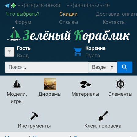
+7(916)216-00-89
+7(499)995-25-19
Что выбрать?
Скидки
Доставка, оплат
Форум
Отзывы
Контакты
Гость
Корзина
Вход
Пусто
Модели,
Диорамы
Материалы
Элементы
игры
Инструменты
Клеи, покраска