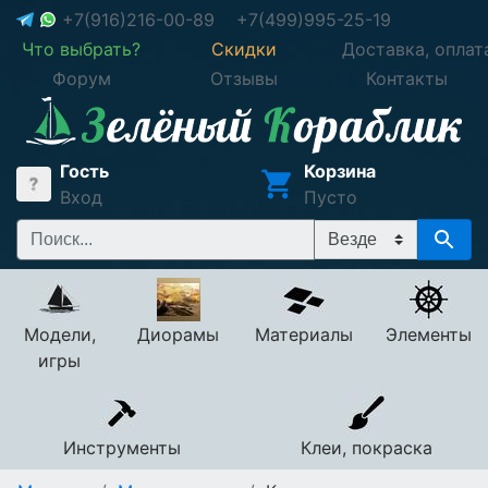
+7(916)216-00-89
+7(499)995-25-19
Что выбрать?
Скидки
Доставка, оплат
Форум
Отзывы
Контакты
Гость
Корзина
Вход
Пусто
Модели,
Диорамы
Материалы
Элементы
игры
Инструменты
Клеи, покраска