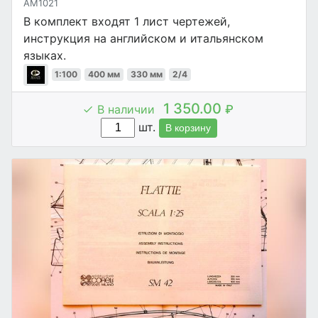
AM1021
В комплект входят 1 лист чертежей,
инструкция на английском и итальянском
языках.
1:100
400 мм
330 мм
2/4
1 350.00
В наличии
₽
шт.
В корзину