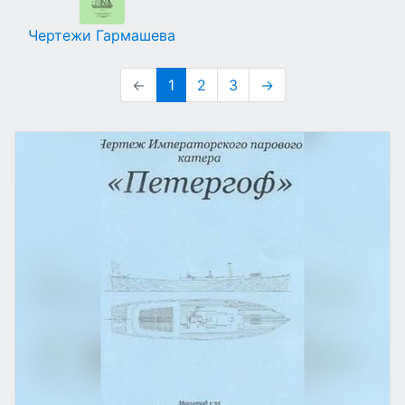
Чертежи Гармашева
←
1
2
3
→