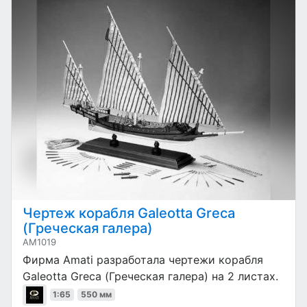
Чертеж корабля Galeotta Greca
(Греческая галера)
AM1019
Фирма Amati разработала чертежи корабля
Galeotta Greca (Греческая галера) на 2 листах.
1:65
550 мм