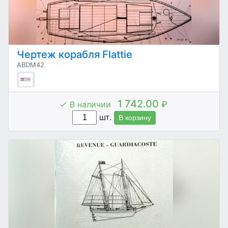
Чертеж корабля Flattie
ABDM42
1 742.00
В наличии
₽
шт.
В корзину