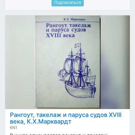
Подписаться
Рангоут, такелаж и паруса судов XVIII
века, К.Х.Марквардт
KN1