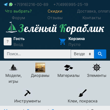
+7(916)216-00-89
+7(499)995-25-19
Что выбрать?
Скидки
Доставка, оплат
Форум
Отзывы
Контакты
Гость
Корзина
Вход
Пусто
Модели,
Диорамы
Материалы
Элементы
игры
Инструменты
Клеи, покраска