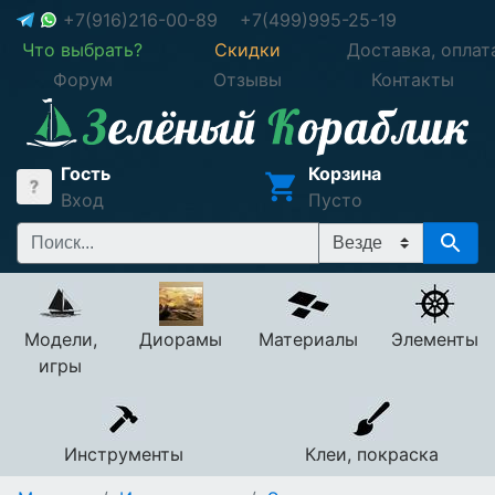
+7(916)216-00-89
+7(499)995-25-19
Что выбрать?
Скидки
Доставка, оплат
Форум
Отзывы
Контакты
Гость
Корзина
Вход
Пусто
Модели,
Диорамы
Материалы
Элементы
игры
Инструменты
Клеи, покраска