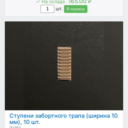
165.00
На складе
₽
шт.
В корзину
Ступени забортного трапа (ширина 10
мм), 10 шт.
DV162