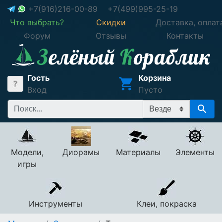
+7(916)216-00-89
+7(499)995-25-19
Что выбрать?
Скидки
Доставка, оплат
Форум
Отзывы
Контакты
Гость
Корзина
Вход
Пусто
Модели,
Диорамы
Материалы
Элементы
игры
Инструменты
Клеи, покраска