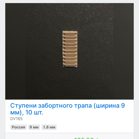
Ступени забортного трапа (ширина 9
мм), 10 шт.
DV165
Россия
9 мм
1.8 мм