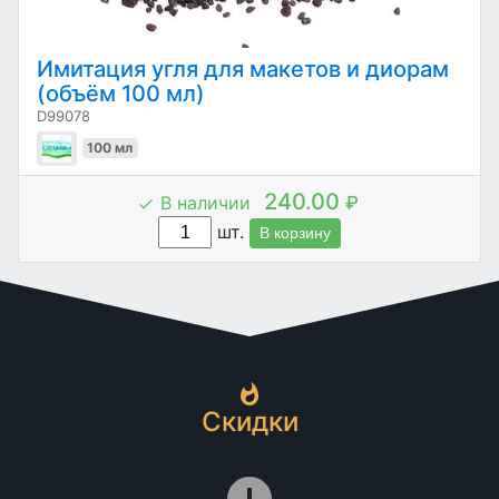
Имитация угля для макетов и диорам
(объём 100 мл)
D99078
100 мл
240.00
В наличии
₽
шт.
В корзину
Скидки