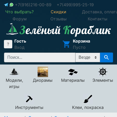
+7(916)216-00-89
+7(499)995-25-19
Что выбрать?
Скидки
Доставка, оплат
Форум
Отзывы
Контакты
Гость
Корзина
Вход
Пусто
Модели,
Диорамы
Материалы
Элементы
игры
Инструменты
Клеи, покраска