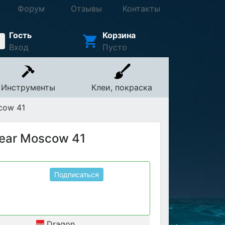
Форум
Отзывы
Контакты
Гость
Корзина
Вход
Пусто
Инструменты
Клеи, покраска
cow 41
Near Moscow 41
Подписаться
Dragon