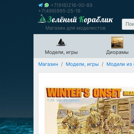
+7(916)216-00-89
+7(499)995-25-19
Магазин для моделистов
Модели, игры
Диорамы
Магазин
/
Модели, игры
/
Модели из 