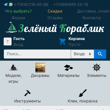
+7(916)216-00-89
+7(499)995-25-19
Что выбрать?
Скидки
Доставка, оплат
Форум
Отзывы
Контакты
Гость
Корзина
Вход
Пусто
Модели,
Диорамы
Материалы
Элементы
игры
Инструменты
Клеи, покраска