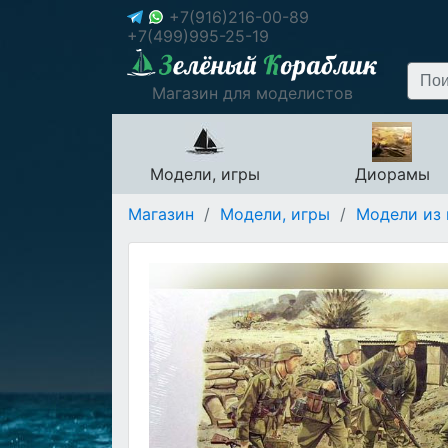
+7(916)216-00-89
+7(499)995-25-19
Магазин для моделистов
Модели, игры
Диорамы
Магазин
/
Модели, игры
/
Модели из 