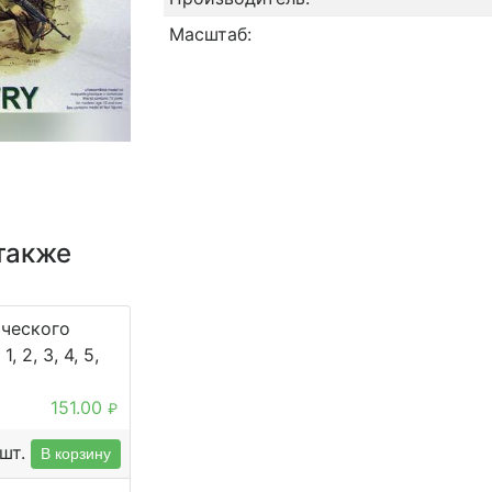
Масштаб:
также
ического
, 2, 3, 4, 5,
151.00
₽
шт.
В корзину