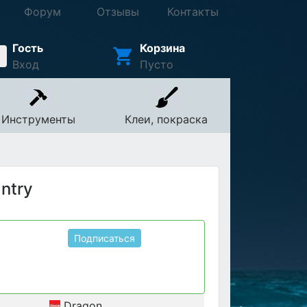
Форум
Отзывы
Контакты
Гость
Корзина
Вход
Пусто
Инструменты
Клеи, покраска
antry
Подписаться
Dragon