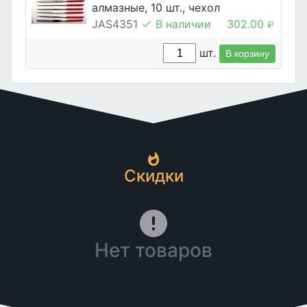
алмазные, 10 шт., чехол
JAS4351
В наличии
302.00
₽
шт.
В корзину
Скидки
Нет товаров