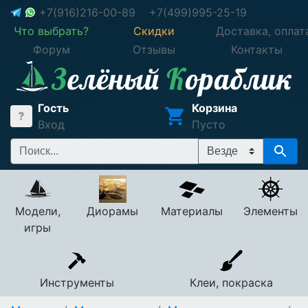
+7(916)216-00-89
+7(499)995-25-19
Что выбрать?
Скидки
Доставка, оплат
Форум
Отзывы
Контакты
Гость
Корзина
Вход
Пусто
Модели,
Диорамы
Материалы
Элементы
игры
Инструменты
Клеи, покраска