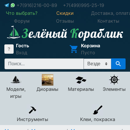
+7(916)216-00-89
+7(499)995-25-19
Что выбрать?
Скидки
Доставка, оплат
Форум
Отзывы
Контакты
Гость
Корзина
Вход
Пусто
Модели,
Диорамы
Материалы
Элементы
игры
Инструменты
Клеи, покраска