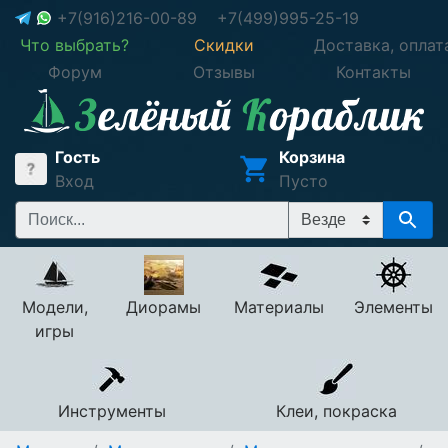
+7(916)216-00-89
+7(499)995-25-19
Что выбрать?
Скидки
Доставка, оплат
Форум
Отзывы
Контакты
Гость
Корзина
Вход
Пусто
Модели,
Диорамы
Материалы
Элементы
игры
Инструменты
Клеи, покраска