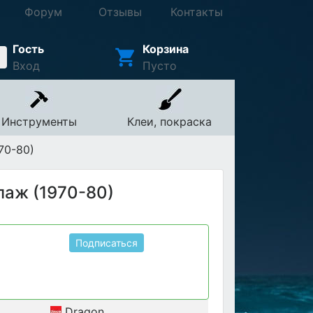
Форум
Отзывы
Контакты
Гость
Корзина
Вход
Пусто
Инструменты
Клеи, покраска
70-80)
паж (1970-80)
Подписаться
Dragon