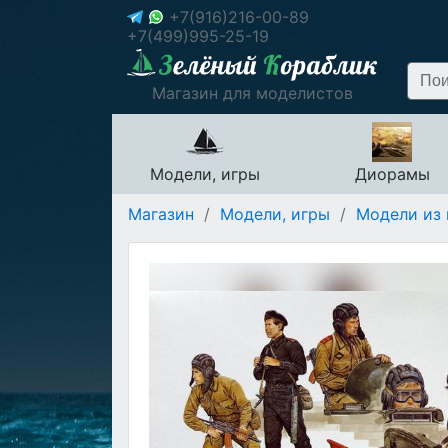
+7(916)216-00-89
+7(499)995-25-19
Магазин для моделистов
Модели, игры
Диорамы
Магазин
/
Модели, игры
/
Модели из 