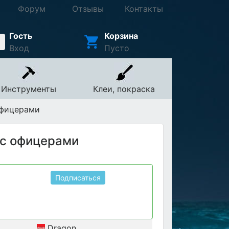
Форум
Отзывы
Контакты
Гость
Корзина
Вход
Пусто
Инструменты
Клеи, покраска
офицерами
 с офицерами
Подписаться
Dragon