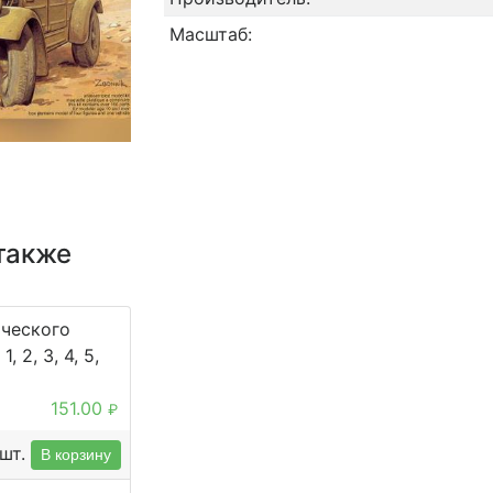
Масштаб:
также
ического
, 2, 3, 4, 5,
151.00
₽
шт.
В корзину