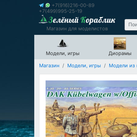
+7(916)216-00-89
+7(499)995-25-19
Магазин для моделистов
Модели, игры
Диорамы
Магазин
/
Модели, игры
/
Модели из 