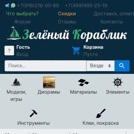
+7(916)216-00-89
+7(499)995-25-19
Что выбрать?
Скидки
Доставка, оплат
Форум
Отзывы
Контакты
Гость
Корзина
Вход
Пусто
Модели,
Диорамы
Материалы
Элементы
игры
Инструменты
Клеи, покраска