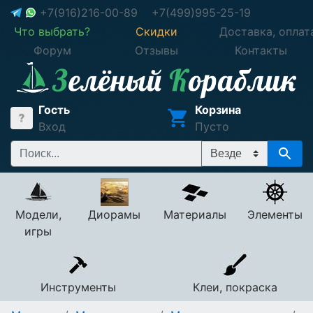
+7(916)216-00-89
+7(499)995-25-19
Что выбрать?
Скидки
Доставка, оплат
Форум
Отзывы
Контакты
Гость
Корзина
Вход
Пусто
Модели,
Диорамы
Материалы
Элементы
игры
Инструменты
Клеи, покраска