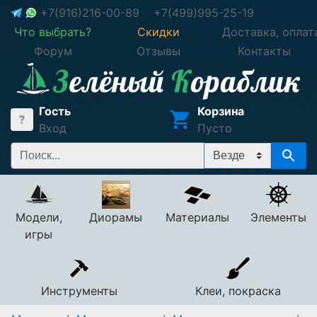
+7(916)216-00-89
+7(499)995-25-19
Что выбрать?
Скидки
Доставка, оплат
Форум
Отзывы
Контакты
Гость
Корзина
Вход
Пусто
Модели,
Диорамы
Материалы
Элементы
игры
Инструменты
Клеи, покраска