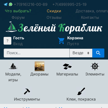
+7(916)216-00-89
+7(499)995-25-19
Что выбрать?
Скидки
Доставка, оплат
Форум
Отзывы
Контакты
Гость
Корзина
Вход
Пусто
Модели,
Диорамы
Материалы
Элементы
игры
Инструменты
Клеи, покраска