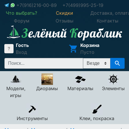
+7(916)216-00-89
+7(499)995-25-19
Что выбрать?
Скидки
Доставка, оплат
Форум
Отзывы
Контакты
Гость
Корзина
Вход
Пусто
Модели,
Диорамы
Материалы
Элементы
игры
Инструменты
Клеи, покраска