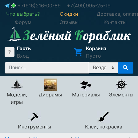
+7(916)216-00-89
+7(499)995-25-19
Что выбрать?
Скидки
Доставка, оплат
Форум
Отзывы
Контакты
Гость
Корзина
Вход
Пусто
Модели,
Диорамы
Материалы
Элементы
игры
Инструменты
Клеи, покраска