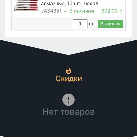
алмазные, 10 шт., чехол
JAS4351
В наличии
302.00
₽
шт.
В корзину
Скидки
Нет товаров