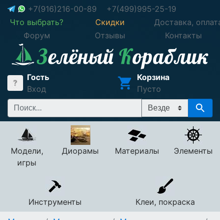
+7(916)216-00-89
+7(499)995-25-19
Что выбрать?
Скидки
Доставка, оплат
Форум
Отзывы
Контакты
Гость
Корзина
Вход
Пусто
Модели,
Диорамы
Материалы
Элементы
игры
Инструменты
Клеи, покраска