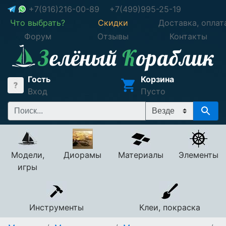
+7(916)216-00-89
+7(499)995-25-19
Что выбрать?
Скидки
Доставка, оплат
Форум
Отзывы
Контакты
Гость
Корзина
Вход
Пусто
Модели,
Диорамы
Материалы
Элементы
игры
Инструменты
Клеи, покраска