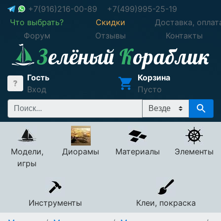
+7(916)216-00-89
+7(499)995-25-19
Что выбрать?
Скидки
Доставка, оплат
Форум
Отзывы
Контакты
Гость
Корзина
Вход
Пусто
Модели,
Диорамы
Материалы
Элементы
игры
Инструменты
Клеи, покраска