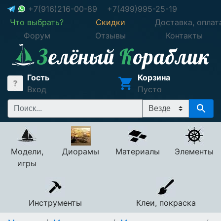
+7(916)216-00-89
+7(499)995-25-19
Что выбрать?
Скидки
Доставка, оплат
Форум
Отзывы
Контакты
Гость
Корзина
Вход
Пусто
Модели,
Диорамы
Материалы
Элементы
игры
Инструменты
Клеи, покраска