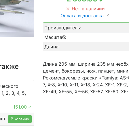
Нет в наличии
Оплата и доставка
Производитель:
Масштаб:
Длина:
Длина 205 мм, ширина 235 мм необ
также
цемент, бокорезы, нож, пинцет, мин
Рекомендуемые краски «Tamiya: AS-6, AS
7, X-8, X-10, X-11, X-18, X-24, XF-1, XF-2
ического
XF-49, XF-55, XF-56, XF-57, XF-60, XF
, 2, 3, 4, 5,
151.00
₽
шт.
В корзину