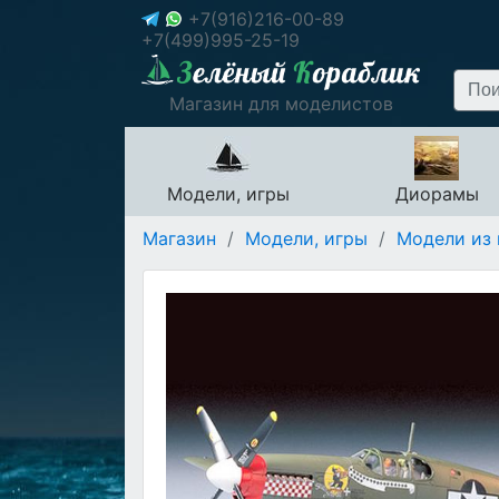
+7(916)216-00-89
+7(499)995-25-19
Магазин для моделистов
Модели, игры
Диорамы
Магазин
/
Модели, игры
/
Модели из 