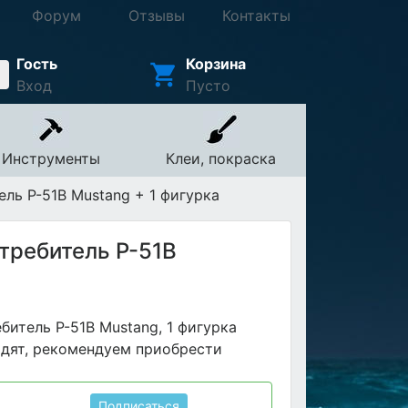
Форум
Отзывы
Контакты
Гость
Корзина
Вход
Пусто
Инструменты
Клеи, покраска
ль P-51B Mustang + 1 фигурка
требитель P-51B
битель P-51B Mustang, 1 фигурка
ходят, рекомендуем приобрести
Подписаться