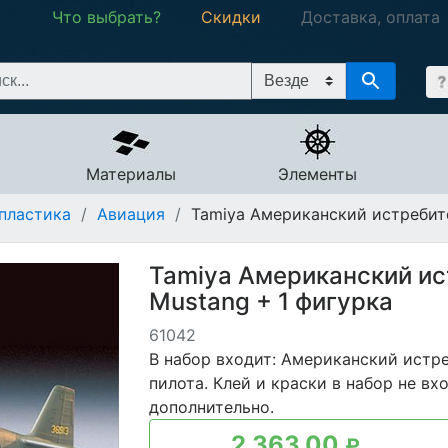
Что выбрать?
Скидки
Доставка, оплата
Материалы
Элементы
пластика
/
Авиация
/
Tamiya Американский истребите
Tamiya Американский ис
Mustang + 1 фигурка
61042
В набор входит: Американский истре
пилота. Клей и краски в набор не в
дополнительно.
2 363.00
₽