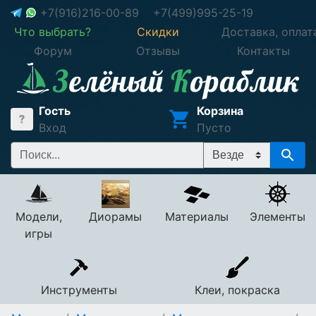
+7(916)216-00-89
+7(499)995-25-19
Что выбрать?
Скидки
Доставка, оплат
Форум
Отзывы
Контакты
Гость
Корзина
Вход
Пусто
Модели,
Диорамы
Материалы
Элементы
игры
Инструменты
Клеи, покраска