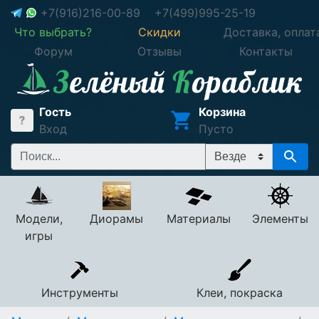
+7(916)216-00-89
+7(499)995-25-19
Что выбрать?
Скидки
Доставка, оплат
Форум
Отзывы
Контакты
Гость
Корзина
Вход
Пусто
Модели,
Диорамы
Материалы
Элементы
игры
Инструменты
Клеи, покраска