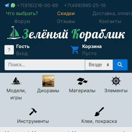
+7(916)216-00-89
+7(499)995-25-19
Что выбрать?
Скидки
Доставка, оплат
Форум
Отзывы
Контакты
Гость
Корзина
Вход
Пусто
Модели,
Диорамы
Материалы
Элементы
игры
Инструменты
Клеи, покраска