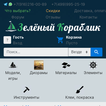
+7(916)216-00-89
+7(499)995-25-19
Что выбрать?
Скидки
Доставка, оплат
Форум
Отзывы
Контакты
Гость
Корзина
Вход
Пусто
Модели,
Диорамы
Материалы
Элементы
игры
Инструменты
Клеи, покраска