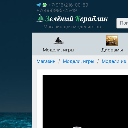
+7(916)216-00-89
+7(499)995-25-19
Магазин для моделистов
Модели, игры
Диорамы
Магазин
/
Модели, игры
/
Модели из 