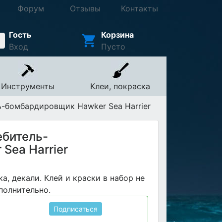
Форум
Отзывы
Контакты
Гость
Корзина
Вход
Пусто
Инструменты
Клеи, покраска
-бомбардировщик Hawker Sea Harrier
ебитель-
Sea Harrier
ка, декали. Клей и краски в набор не
полнительно.
Подписаться