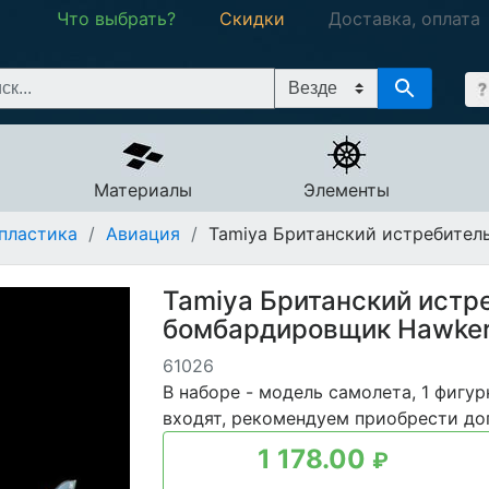
Что выбрать?
Скидки
Доставка, оплата
Материалы
Элементы
пластика
/
Авиация
/
Tamiya Британский истребитель
Tamiya Британский истр
бомбардировщик Hawker 
61026
В наборе - модель самолета, 1 фигур
входят, рекомендуем приобрести до
1 178.00
₽